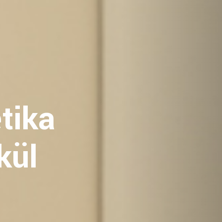
l
ntálhigiéniai