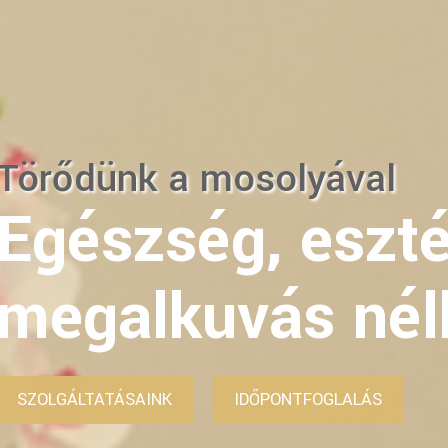
Törődünk az egészségéve
Fogászati és de
kezelések
SZOLGÁLTATÁSAINK
IDŐPONTFOGLALÁS