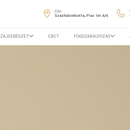
Cím:
Százhalombatta, Piac tér A/4
SZÁJSEBÉSZET
CBCT
FOGSZABÁLYOZÁS