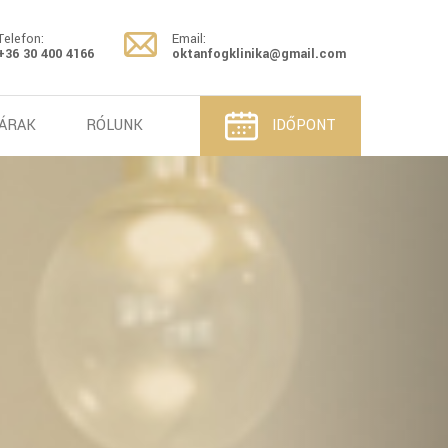
Telefon:
Email:
+36 30 400 4166
oktanfogklinika@gmail.com
ÁRAK
RÓLUNK
IDŐPONT
Next