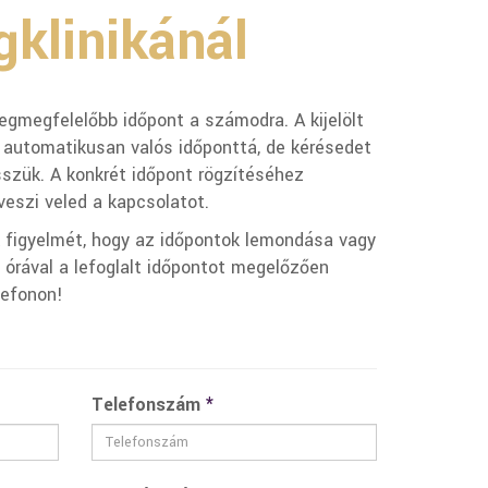
klinikánál
 legmegfelelőbb időpont a számodra. A kijelölt
 automatikusan valós időponttá, de kérésedet
szük. A konkrét időpont rögzítéséhez
eszi veled a kapcsolatot.
k figyelmét, hogy az időpontok lemondása vagy
órával a lefoglalt időpontot megelőzően
lefonon!
Telefonszám
*