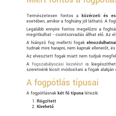
Természetesen fontos a
közérzeti és es
esetében, amikor a foghiány jól látható. A fog
Legalább ennyire fontos megelőzni a foghiá
megritkulhat - csontsorvadás állhat elő. Az 
A hiányzó fog melletti fogak
elmozdulhatna
tudnak mire harapni, nem kapnak ellenerőt, é
Az elvesztett fogak miatt nem tudjuk megfel
A
fogszabályozási kezelést
is kiegészíthet
szeretnénk kicsit módosítani a fogak alakján 
A fogpótlás típusai
A fogpótlásnak
két fő típusa
létezik:
Rögzített
Kivehető