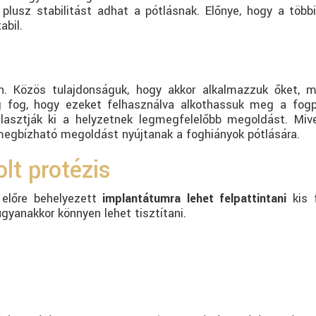
i plusz stabilitást adhat a pótlásnak. Előnye, hogy a töb
abil.
n. Közös tulajdonságuk, hogy akkor alkalmazzuk őket, m
g fog, hogy ezeket felhasználva alkothassuk meg a fogpó
álasztják ki a helyzetnek legmegfelelőbb megoldást. Miv
 megbízható megoldást nyújtanak a foghiányok pótlására.
t protézis
előre behelyezett
implantátumra lehet felpattintani
kis f
ugyanakkor könnyen lehet tisztítani.