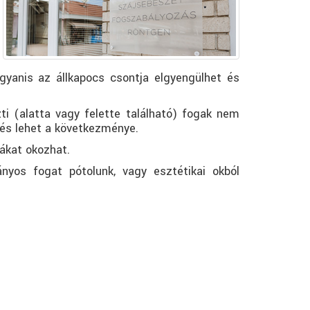
gyanis az állkapocs csontja elgyengülhet és
ti (alatta vagy felette található) fogak nem
tés lehet a következménye.
ákat okozhat.
ányos fogat pótolunk, vagy esztétikai okból