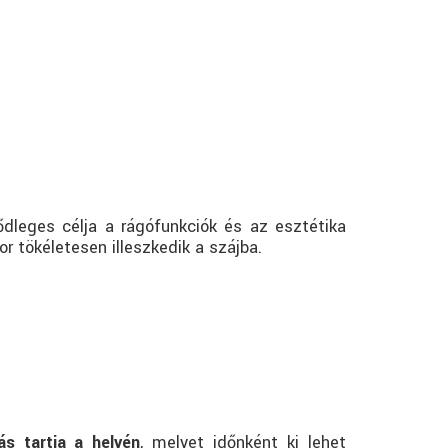
sődleges célja a rágófunkciók és az esztétika
 tökéletesen illeszkedik a szájba.
s tartja a helyén
, melyet időnként ki lehet