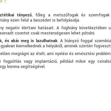
ztétikai tényező
, főleg a metszőfogak és szemfogak
hiány ezen felül a beszédet is befolyásolja.
ny negatív élettani hatásait. A foghiány következtében u
elsorvadt csontot csak mesterségesen lehet pótolni.
k, és akár meg is lazulhatnak
. A hiányzó foggal szemköz
s gyakran kiemelkednek a helyükről, aminek szintén fogvesz
elően megrágni az ételt, ami nyelési és emésztési problém
i fogpótlás vagy implantáció, például mikor egy csírahi
egy korona segítségével.