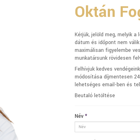
Oktán Fog
Kérjük, jelöld meg, melyik a
dátum és időpont nem válik
maximálisan figyelembe ves
munkatársunk rövidesen felv
Felhívjuk kedves vendégein
módosítása díjmentesen 24 
lehetséges email-ben és te
Beutaló letöltése
Név
*