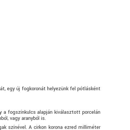
t, egy új fogkoronát helyezünk fel pótlásként
 a fogszínkulcs alapján kiválasztott porcelán
ól, vagy aranyból is.
k színével. A cirkon korona ezred milliméter