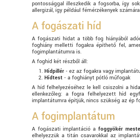
pontossággal illeszkedik a fogsorba, így so
allergizál, így például fémérzékenyek számára
A fogászati híd
A fogászati hidat a több fog hiányából ad
foghiány melletti fogakra építhető fel, ame
fogimplantátumra is.
A foghíd két részből áll:
Hídpillér
- ez az fogakra vagy implantát
Hídtest
- a foghiányt pótló műfogak
A híd felhelyezéséhez le kell csiszolni a hid
ellenkezőleg: a fogra felhelyezett híd e
implantátumra építjük, nincs szükség az ép fo
A fogimplantátum
A fogászati implantáció a
foggyökér meste
elhelyezzük a titán csavarokkal az implantá