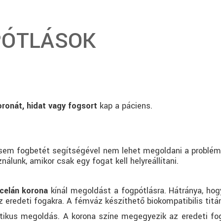
PÓTLÁSOK
oronát, hidat vagy fogsort
kap a páciens.
 sem fogbetét segítségével nem lehet megoldani a problémá
álunk, amikor csak egy fogat kell helyreállítani.
celán korona
kínál megoldást a fogpótlásra. Hátránya, hogy
 eredeti fogakra. A fémváz készíthető biokompatibilis titánb
tikus megoldás. A korona színe megegyezik az eredeti foga