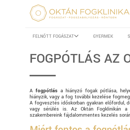
FELNŐTT FOGÁSZAT
GYERMEK
FOGPÓTLÁS AZ 
A
fogpótlás
a hiányzó fogak pótlása, hely
hiányzik, vagy a fog további kezelése fogme
A fogvesztés időskorban gyakran előfordul, 
vagy sérülés is. Az Oktán Fogklinikán a 
szakembereink fájdalommentes kezelés során
Miért fontos a fogpótl