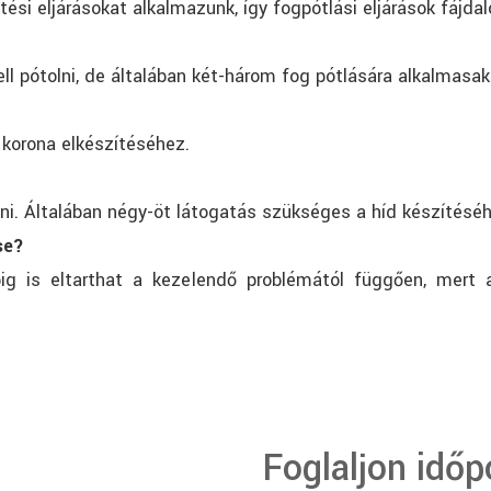
ítési eljárásokat alkalmazunk, így fogpótlási eljárások fáj
ll pótolni, de általában két-három fog pótlására alkalmasak
korona elkészítéséhez.
teni. Általában négy-öt látogatás szükséges a híd készítésé
se?
ig is eltarthat a kezelendő problémától függően, mert 
Foglaljon időp