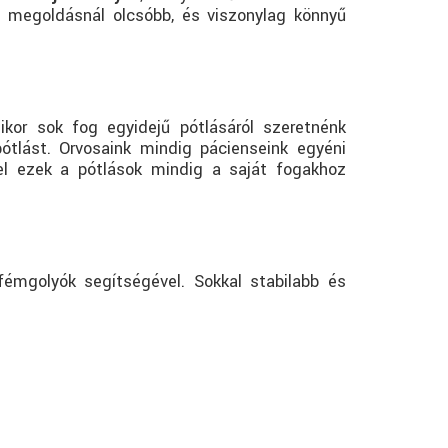
bi megoldásnál olcsóbb, és viszonylag könnyű
ikor sok fog egyidejű pótlásáról szeretnénk
tlást. Orvosaink mindig pácienseink egyéni
el ezek a pótlások mindig a saját fogakhoz
émgolyók segítségével. Sokkal stabilabb és