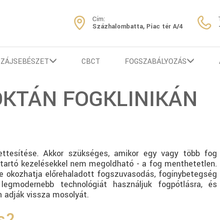
Cím:
Százhalombatta, Piac tér A/4
SZÁJSEBÉSZET
CBCT
FOGSZABÁLYOZÁS
OKTÁN FOGKLINIKÁN
ettesítése. Akkor szükséges, amikor egy vagy több fog
gtartó kezelésekkel nem megoldható - a fog menthetetlen.
de okozhatja előrehaladott fogszuvasodás, fogínybetegség
legmodernebb technológiát használjuk fogpótlásra, és
 adják vissza mosolyát.
ás?