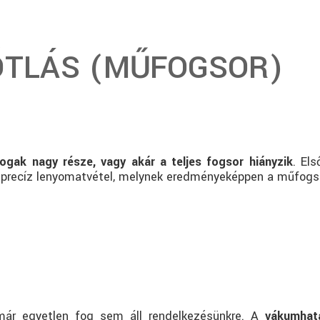
ÓTLÁS (MŰFOGSOR)
fogak nagy része, vagy akár a teljes fogsor hiányzik
. El
a precíz lenyomatvétel, melynek eredményeképpen a műfogsor
 már egyetlen fog sem áll rendelkezésünkre. A
vákumhatá