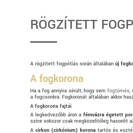
RÖGZÍTETT FOG
A rögzített fogpótlás során általában
új fogk
A fogkorona
Ha a fog annyira sérült, hogy sem
fogtömés
,
a fogcsonkra. Fogkoronát általában akkor haszn
A fogkorona fajtái
A legkedvezőbb áron a
fémvázra égetett por
színe sokszor csak megközelítőleg hasonlít az
A
cirkon (cirkónium) korona
tartós és eszté