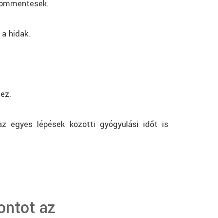
dalommentesek.
 a hidak.
hez.
az egyes lépések közötti gyógyulási időt is
ontot az