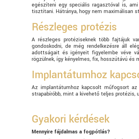
egészíteni egy speciális ragasztóval is, am
tisztítani. Hátránya, hogy nem maximálisan st
Részleges protézis
A részleges protéziseknek több fajtájuk va
gondoskodni, de még rendelkezésre áll elé
adottságait és igényeit figyelembe véve v
rögzülnek, így kényelmes, fix, hosszútávú és
Implantátumhoz kapcsol
Az implantátumhoz kapcsolt műfogsort az 
strapabíróbb, mint a kivehető teljes protézis, 
Gyakori kérdések
Mennyire fájdalmas a fogpótlás?