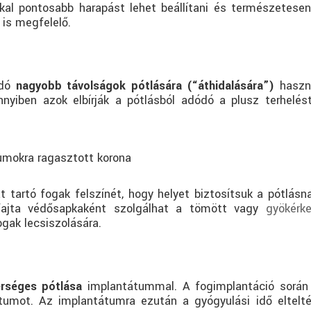
kkal pontosabb harapást lehet beállítani és természetesen
 is megfelelő.
ódó
nagyobb távolságok pótlására (“áthidalására”)
haszná
nnyiben azok elbírják a pótlásból adódó a plusz terhelést
umokra ragasztott korona
at tartó fogak felszínét, hogy helyet biztosítsuk a pótlás
gyfajta védősapkaként szolgálhat a tömött vagy
gyökérke
gak lecsiszolására.
rséges pótlása
implantátummal. A fogimplantáció során 
tumot. Az implantátumra ezután a gyógyulási idő elteltév