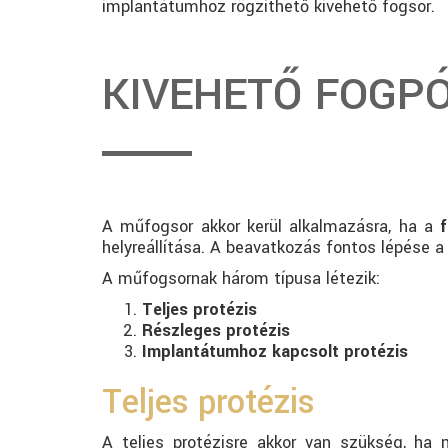
implantátumhoz rögzíthető kivehető fogsor.
KIVEHETŐ FOGP
A műfogsor akkor kerül alkalmazásra, ha a
helyreállítása. A beavatkozás fontos lépése 
A műfogsornak három típusa létezik:
Teljes protézis
Részleges protézis
Implantátumhoz kapcsolt protézis
Teljes protézis
A teljes protézisre akkor van szükség, ha