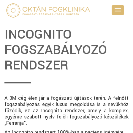
Toggle
navigati
INCOGNITO
FOGSZABÁLYOZÓ
RENDSZER
A 3M cég élen jár a fogászati újítások terén. A felnőtt
fogszabályozás egyik luxus megoldása is a nevükhöz
fűződik, ez az Incognito rendszer, amely a komplex,
egyénre szabott nyelv felöli fogszabályozó készülékek
„Ferrarija”.
Az Incognito rendszert 100%-ban a páciens igényeire