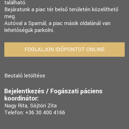
található.
Bejáratunk a piac tér belső területén közelíthető
meg.
Autóval a Sparnál, a piac másik oldalánál van
lehetőségük parkolni.
FOGLALJON IDŐPONTOT ONLINE
Beutaló letöltése
Bejelentkezés / Fogászati páciens
koordinátor:
Nagy Rita, Söjtöri Zita
Telefon: +36 30 400 4166