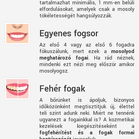
tartalmazhat minimális, 1 mm-en belüli
elfordulásokat, amelyek csak a mosoly
tökéletességét hangsúlyozzák.
Egyenes fogsor
Az első 4 vagy az első 6 fogadra
fókuszálunk, mert ezek a
mosolyod
meghatározó fogai
. Ha rád néznek,
mindenki ezt nézi meg először amikor
mosolyogsz.
Fehér fogak
A bőrünket is ápoljuk, bizonyos
időközönként megtisztítjuk új, élettel
teli színt adunk neki. Miért ne tennénk
ugyanezt a fogainkkal is? A kozmetikai
kezelések kiegészítéseként a
fogfehérítést és a fogak formai