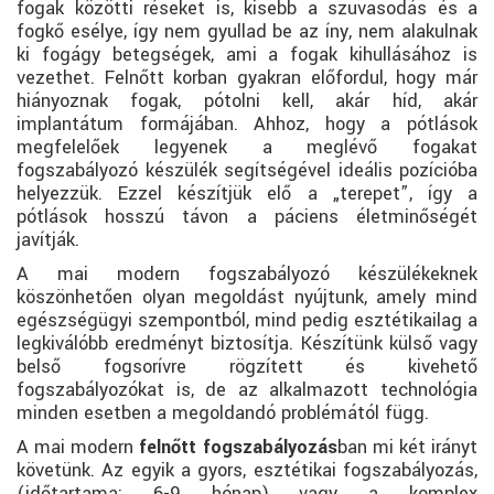
fogak közötti réseket is, kisebb a szuvasodás és a
fogkő esélye, így nem gyullad be az íny, nem alakulnak
ki fogágy betegségek, ami a fogak kihullásához is
vezethet. Felnőtt korban gyakran előfordul, hogy már
hiányoznak fogak, pótolni kell, akár híd, akár
implantátum formájában. Ahhoz, hogy a pótlások
megfelelőek legyenek a meglévő fogakat
fogszabályozó készülék segítségével ideális pozícióba
helyezzük. Ezzel készítjük elő a „terepet”, így a
pótlások hosszú távon a páciens életminőségét
javítják.
A mai modern fogszabályozó készülékeknek
köszönhetően olyan megoldást nyújtunk, amely mind
egészségügyi szempontból, mind pedig esztétikailag a
legkiválóbb eredményt biztosítja. Készítünk külső vagy
belső fogsorívre rögzített és kivehető
fogszabályozókat is, de az alkalmazott technológia
minden esetben a megoldandó problémától függ.
A mai modern
felnőtt fogszabályozás
ban mi két irányt
követünk. Az egyik a gyors, esztétikai fogszabályozás,