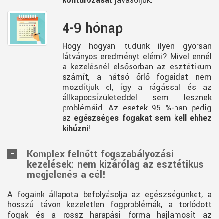
kontúrozását
javasoljuk.
4-9 hónap
Hogy hogyan tudunk ilyen gyorsan
látványos eredményt elérni? Mivel ennél
a kezelésnél elsősorban az esztétikum
számít, a hátsó őrlő fogaidat nem
mozdítjuk el, így a rágással és az
állkapocsízületeddel sem lesznek
problémáid. Az esetek 95 %-ban pedig
az
egészséges fogakat sem kell ehhez
kihúzni
!
Komplex felnőtt fogszabályozási
kezelések: nem kizárólag az esztétikus
megjelenés a cél!
A fogaink állapota befolyásolja az egészségünket, a
hosszú távon kezeletlen fogproblémák, a torlódott
fogak és a rossz harapási forma hajlamosít az