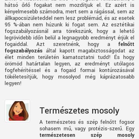
hátsó őrlő fogakat nem mozdítjuk el. Ez azért is
kényelmesebb számodra, mert sem a rágással, sem az
állkapocsízületeddel nem lesz problémád, és az esetek
95 %-ában nem húzunk ki fogat sem. Az esztétikai
fogszabályozásnál arra törekszünk, hogy a lehető
legrövidebb időn belül a legnagyobb eredményt érjük el
fogaiddal. Azt szeretnénk, hogy a
felnőtt
fogszabályozás
által kapott magabiztosságodat az
élet minden területén kamatoztatni tudd! És hogy
örömöd határtalan legyen, az eredményt utólagos
fogfehérítéssel és a fogaid formai kontúrozásával
tökéletesítjük, hogy mosolyod még káprázatosabb
legyen!
Természetes mosoly
A természetes és szép felnőtt fogsor
sohasem mű, vagy protézis-szerű. Egy
természetesen szép mosoly