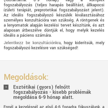
(időtartama: 6-9 hónap) vagy a komplex
fogszabályozás (teljes harapás beállítást, állkapocsi
ízületi terápiát, preprotetikai fogszabályozást jelent).
Az ideális fogszabályozó készülék kiválasztásához
személyes konzultációra van szükség. A röntgenek és
a lenyomatok alapján kezelési tervet készítünk, és azt
alaposan átbeszélve döntjük el, hogy melyik kezelés
ideális a páciens számára.
Jelentkezz be konzultációnkra
, hogy kiderítsük, mely
fogszabályozó kezelésre van szükséged!
Megoldások:
Esztétikai (gyors) felnőtt
fogszabályozás - kisebb problémák
megoldása 6-9 hónap alatt.
Ennél a kezelésnél az első 4-6 fogadra fókuszálunk, a