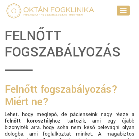
Toggle
navigati
FELNŐTT
FOGSZABÁLYOZÁS
Felnőtt fogszabályozás?
Miért ne?
Lehet, hogy meglepő, de pácienseink nagy része a
felnőtt korosztály
hoz tartozik, ami egy újabb
bizonyíték arra, hogy soha nem késő belevágni olyan
dologba, ami foglalkoztat minket. A magabiztos