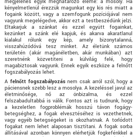
megjelenés egyik meghatározó eleme: a mosoly. Ha
kényelmetlenül érezzük magunkat egy kis rés miatt a
fogaink között, vagy a szemfogunk pozíciójával nem
vagyunk megelégedve, akkor ezt a testbeszédünk jelzi.
Eltakarjuk a szánkat és ezzel együtt fogainkat,
kezünket a szánk elé kapjuk, és akarva akaratlanul
kialakul rólunk egy kép, amely bizonytalanná,
visszahúzódóvá tesz minket. Az életünk számos
területén (akár magánéletben, akár munkában) azt
szeretnénk közvetíteni a külvilág felé, hogy
magabiztosak vagyunk. Ennek egyik eszköze a felnőtt
fogszabályozás lehet.
A
felnőtt fogszabályozás
nem csak arról szól, hogy a
páciensnek szebb lesz a mosolya. A kezeléssel javul az
életminősége, nő az önbizalma, és ezzel
felszabadultabbá is válik. Fontos azt is tudnunk, hogy
a kezeletlen fogproblémák hosszú távon fogágy-
betegséghez, a fogak elvesztéséhez is vezethetnek,
vagy egyéb betegségeket is okozhatnak. A torlódott
fogakat nem lehet alaposan tisztítani. A fogak sorba
állításával azonban könnyen elérhetjük fogkefénkkel a