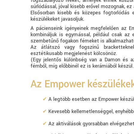
fogszabályozó íveket, amelyek ennek köszön
súrlódással, jóval kisebb erővel mozognak, ez 
Elsősorban kisebb és közepes fogtorlódás 
készülékeket javasoljuk.
A pácienseink igényeinek megfelelően az 
kombináljuk is egymással, például csak az 
szembetűnő fogakon fémeket is alkalmazhat
Az átlátszó vagy fogszínű brackettekn
esztétikusabb megjelenést kölcsönöz.
(Egy jelentős különbség van a Damon és az
fémből, míg előbbinél ez is kerámiából készül.
Az Empower készülékek
A legtöbb esetben az Empower készülé
Kevesebb kellemetlenséggel, enyhébb 
Az aktiválások gyorsabban elvégezhet