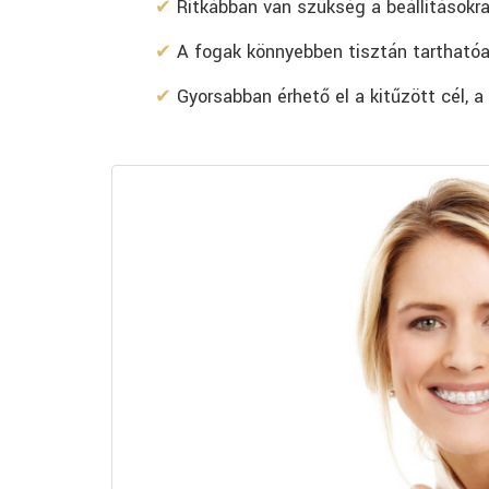
Ritkábban van szükség a beállításokr
A fogak könnyebben tisztán tarthatóak
Gyorsabban érhető el a kitűzött cél, a