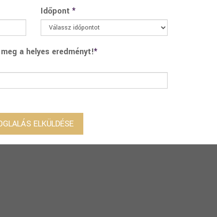
Időpont
*
 meg a helyes eredményt!
*
OGLALÁS ELKÜLDÉSE