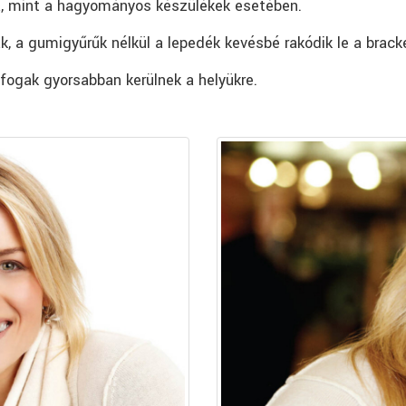
a, mint a hagyományos készülékek esetében.
, a gumigyűrűk nélkül a lepedék kevésbé rakódik le a bracke
 fogak gyorsabban kerülnek a helyükre.