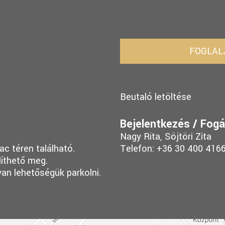
FOGLAL
Beutaló letöltése
Bejelentkezés / Fogá
Nagy Rita, Söjtöri Zita
c téren található.
Telefon: +36 30 400 416
líthető meg.
van lehetőségük parkolni.