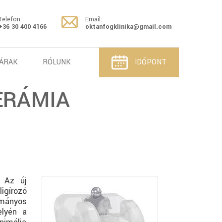
Telefon:
Email:
+36 30 400 4166
oktanfogklinika@gmail.com
ÁRAK
RÓLUNK
IDŐPONT
ERÁMIA
. Az új
igírozó
ományos
elyén a