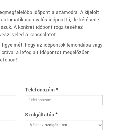
 legmegfelelőbb időpont a számodra. A kijelölt
 automatikusan valós időponttá, de kérésedet
szük. A konkrét időpont rögzítéséhez
eszi veled a kapcsolatot.
k figyelmét, hogy az időpontok lemondása vagy
órával a lefoglalt időpontot megelőzően
lefonon!
Telefonszám
*
Szolgáltatás
*