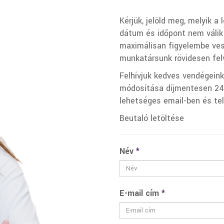
Kérjük, jelöld meg, melyik a
dátum és időpont nem válik
maximálisan figyelembe ves
munkatársunk rövidesen felv
Felhívjuk kedves vendégein
módosítása díjmentesen 24 
lehetséges email-ben és te
Beutaló letöltése
Név
*
E-mail cím
*