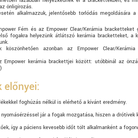
hetően lazábban helyezkednek el a brackettekben, és mi
az önligírozás.
esetén alkalmazzuk, jelentősebb torlódás megoldására 
Empower Fém és az Empower Clear/Kerámia bracketteket 
első fogakra helyezünk átlátszó kerámia bracketteket, a 
unk.
ek köszönhetően azonban az Empower Clear/Kerámia 
 Empower kerámia brackettjei között: utóbbinál az önzá
)
 előnyei:
kekkel foghúzás nélkül is elérhető a kívánt eredmény.
nyomásérzéssel jár a fogak mozgatása, hiszen a drótívek k
őek, így a páciens kevesebb időt tölt alkalmanként a fogor