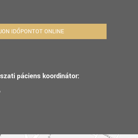
JON IDŐPONTOT ONLINE
szati páciens koordinátor:
6