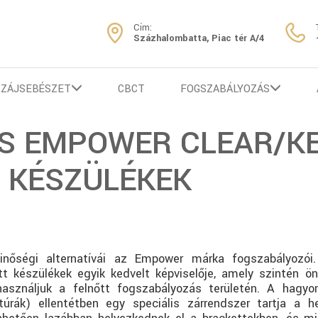
Cím:
Százhalombatta, Piac tér A/4
SZÁJSEBÉSZET
CBCT
FOGSZABÁLYOZÁS
S EMPOWER CLEAR/K
 KÉSZÜLÉKEK
nőségi alternatívái az Empower márka fogszabályozói
tt készülékek egyik kedvelt képviselője, amely szintén önl
 használjuk a felnőtt fogszabályozás területén. A hagy
túrák) ellentétben egy speciális zárrendszer tartja a h