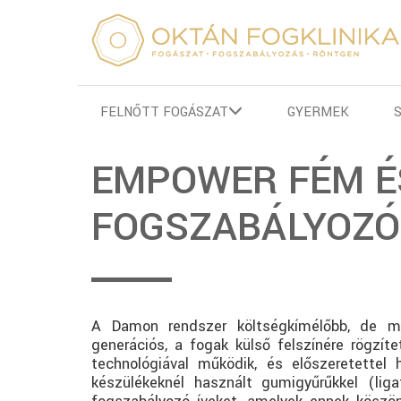
FELNŐTT FOGÁSZAT
GYERMEK
EMPOWER FÉM É
FOGSZABÁLYOZÓ
A Damon rendszer költségkímélőbb, de mi
generációs, a fogak külső felszínére rögzíte
technológiával működik, és előszeretettel
készülékeknél használt gumigyűrűkkel (liga