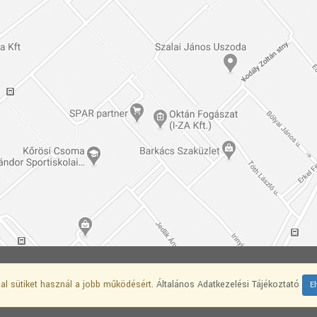
RANS Kft.
|
Általános Adatkezelési Tájékoztató |
COMTR
al sütiket használ a jobb működésért.
Általános Adatkezelési Tájékoztató
E