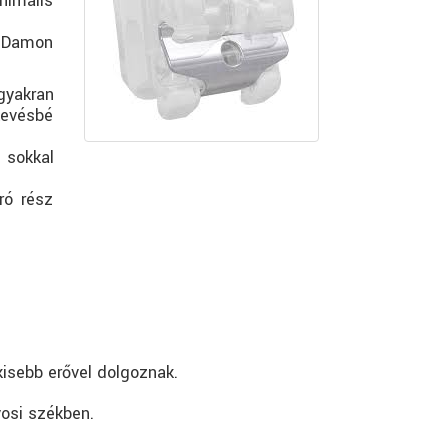
nimális
a Damon
gyakran
kevésbé
sokkal
ró rész
isebb erővel dolgoznak.
vosi székben.