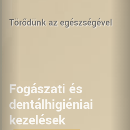
Törődünk az egészségével
Fogászati és
dentálhigiéniai
kezelések