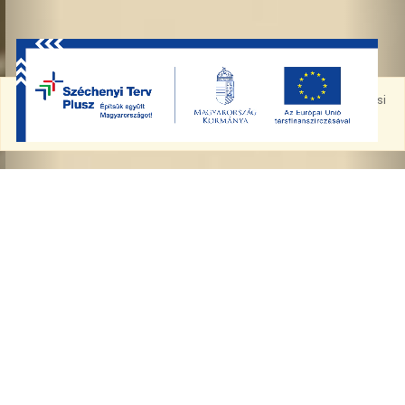
🍪 Az oldal sütiket használ a jobb működésért.
Általános Adatkezelési
Tájékoztató
Elfogadom
KEZELÉSEINK